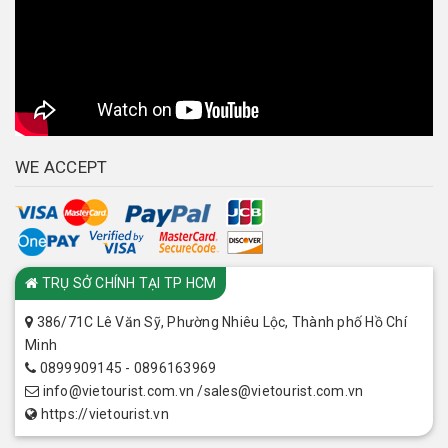
WE ACCEPT
CHI NHÁNH
TRỤ SỞ CHÍNH TẠI TP HCM
386/71C Lê Văn Sỹ, Phường Nhiêu Lộc, Thành phố Hồ Chí
Minh
0899909145 - 0896163969
info@vietourist.com.vn /sales@vietourist.com.vn
https://vietourist.vn