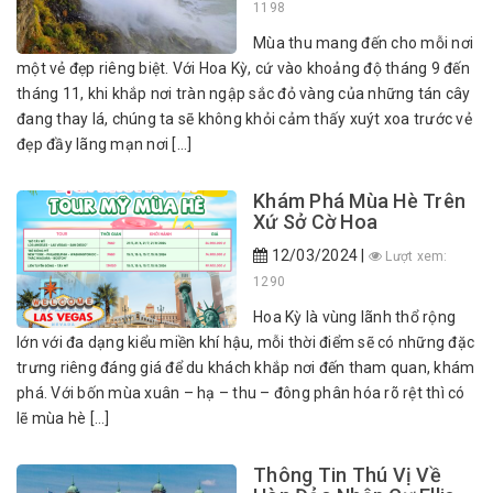
1198
Mùa thu mang đến cho mỗi nơi
một vẻ đẹp riêng biệt. Với Hoa Kỳ, cứ vào khoảng độ tháng 9 đến
tháng 11, khi khắp nơi tràn ngập sắc đỏ vàng của những tán cây
đang thay lá, chúng ta sẽ không khỏi cảm thấy xuýt xoa trước vẻ
đẹp đầy lãng mạn nơi […]
Khám Phá Mùa Hè Trên
Xứ Sở Cờ Hoa
12/03/2024 |
Lượt xem:
1290
Hoa Kỳ là vùng lãnh thổ rộng
lớn với đa dạng kiểu miền khí hậu, mỗi thời điểm sẽ có những đặc
trưng riêng đáng giá để du khách khắp nơi đến tham quan, khám
phá. Với bốn mùa xuân – hạ – thu – đông phân hóa rõ rệt thì có
lẽ mùa hè […]
Thông Tin Thú Vị Về