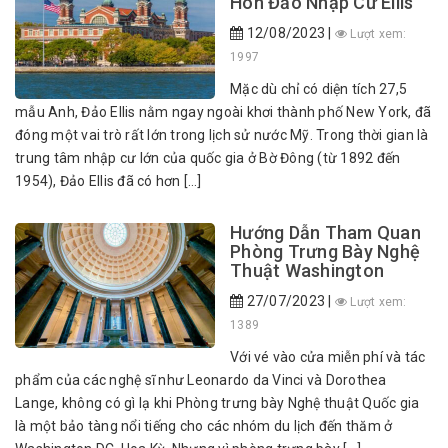
Hòn Đảo Nhập Cư Ellis
12/08/2023 |
Lượt xem:
1997
Mặc dù chỉ có diện tích 27,5
mẫu Anh, Đảo Ellis nằm ngay ngoài khơi thành phố New York, đã
đóng một vai trò rất lớn trong lịch sử nước Mỹ. Trong thời gian là
trung tâm nhập cư lớn của quốc gia ở Bờ Đông (từ 1892 đến
1954), Đảo Ellis đã có hơn […]
Hướng Dẫn Tham Quan
Phòng Trưng Bày Nghệ
Thuật Washington
27/07/2023 |
Lượt xem:
1389
Với vé vào cửa miễn phí và tác
phẩm của các nghệ sĩ như Leonardo da Vinci và Dorothea
Lange, không có gì lạ khi Phòng trưng bày Nghệ thuật Quốc gia
là một bảo tàng nổi tiếng cho các nhóm du lịch đến thăm ở