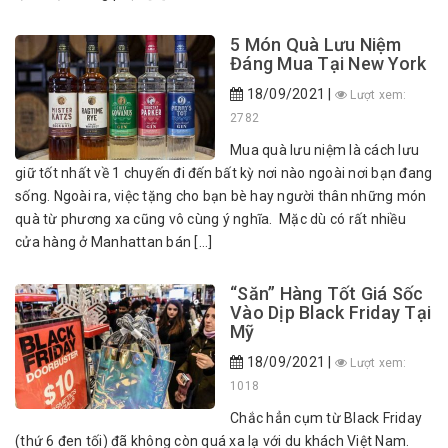
5 Món Quà Lưu Niệm
Đáng Mua Tại New York
18/09/2021 |
Lượt xem:
2782
Mua quà lưu niệm là cách lưu
giữ tốt nhất về 1 chuyến đi đến bất kỳ nơi nào ngoài nơi bạn đang
sống. Ngoài ra, việc tặng cho bạn bè hay người thân những món
quà từ phương xa cũng vô cùng ý nghĩa. Mặc dù có rất nhiều
cửa hàng ở Manhattan bán […]
“Săn” Hàng Tốt Giá Sốc
Vào Dịp Black Friday Tại
Mỹ
18/09/2021 |
Lượt xem:
1018
Chắc hẳn cụm từ Black Friday
(thứ 6 đen tối) đã không còn quá xa lạ với du khách Việt Nam.