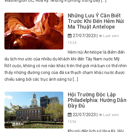
Washington DC, Hoa Kỳ. Nhưng vì phòng trưng bày […]
Những Lưu Ý Cần Biết
Trước Khi Đến Hẻm Núi
Ma Thuật Antelope
27/07/2023 |
Lượt xem:
1524
Hẻm núi Antelope là điểm đến
du lịch mơ ước của nhiều du khách khi đến Tây Nam nước Mỹ.
Rốt cuộc, không có nơi nào khác trên thế giới mà bạn có thể nhìn
thấy những đường cong của đá sa thạch chạm khắc nước được
chiếu sáng bởi các trục ánh sáng từ […]
Hội Trường Độc Lập
Philadelphia: Hướng Dẫn
Đầy Đủ
22/07/2023 |
Lượt xem:
1556
Khi nói đến lịch sử Hoa Kỳ, Hội