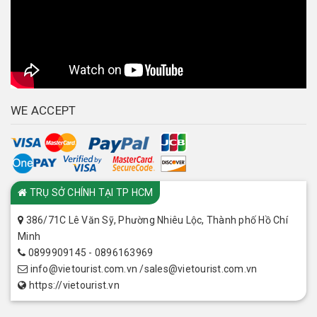
WE ACCEPT
CHI NHÁNH
TRỤ SỞ CHÍNH TẠI TP HCM
386/71C Lê Văn Sỹ, Phường Nhiêu Lộc, Thành phố Hồ Chí
Minh
0899909145 - 0896163969
info@vietourist.com.vn /sales@vietourist.com.vn
https://vietourist.vn