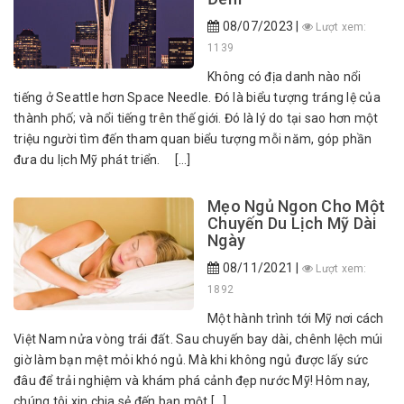
08/07/2023 |
Lượt xem:
1139
Không có địa danh nào nổi
tiếng ở Seattle hơn Space Needle. Đó là biểu tượng tráng lệ của
thành phố; và nổi tiếng trên thế giới. Đó là lý do tại sao hơn một
triệu người tìm đến tham quan biểu tượng mỗi năm, góp phần
đưa du lịch Mỹ phát triển. […]
Mẹo Ngủ Ngon Cho Một
Chuyến Du Lịch Mỹ Dài
Ngày
08/11/2021 |
Lượt xem:
1892
Một hành trình tới Mỹ nơi cách
Việt Nam nửa vòng trái đất. Sau chuyến bay dài, chênh lệch múi
giờ làm bạn mệt mỏi khó ngủ. Mà khi không ngủ được lấy sức
đâu để trải nghiệm và khám phá cảnh đẹp nước Mỹ! Hôm nay,
chúng tôi xin chia sẻ đến bạn một […]