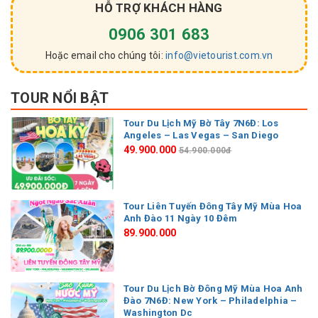
HỖ TRỢ KHÁCH HÀNG
0906 301 683
Hoặc email cho chúng tôi:
info@vietourist.com.vn
TOUR NỔI BẬT
Tour Du Lịch Mỹ Bờ Tây 7N6Đ: Los
Angeles – Las Vegas – San Diego
49.900.000
54.900.000đ
Tour Liên Tuyến Đông Tây Mỹ Mùa Hoa
Anh Đào 11 Ngày 10 Đêm
89.900.000
Tour Du Lịch Bờ Đông Mỹ Mùa Hoa Anh
Đào 7N6Đ: New York – Philadelphia –
Washington Dc