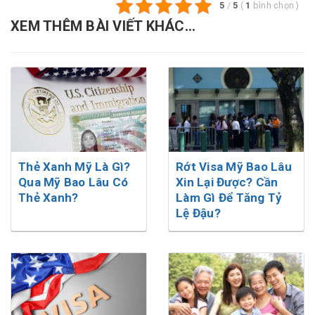
5
/
5
(
1
bình chọn
)
XEM THÊM BÀI VIẾT KHÁC...
Thẻ Xanh Mỹ Là Gì?
Rớt Visa Mỹ Bao Lâu
Qua Mỹ Bao Lâu Có
Xin Lại Được? Cần
Thẻ Xanh?
Làm Gì Để Tăng Tỷ
Lệ Đậu?