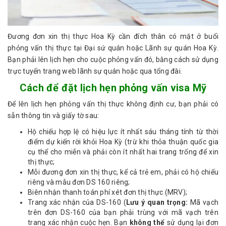
Đương đơn xin thị thực Hoa Kỳ cần đích thân có mặt ở buổi
phỏng vấn thị thực tại Đại sứ quán hoặc Lãnh sự quán Hoa Kỳ.
Bạn phải lên lịch hẹn cho cuộc phỏng vấn đó, bằng cách sử dụng
trực tuyến trang web lãnh sự quán hoặc qua tổng đài.
Cách để đặt lịch hẹn phỏng vấn visa Mỹ
Để lên lịch hẹn phỏng vấn thị thực không định cư, bạn phải có
sẵn thông tin và giấy tờ sau:
Hộ chiếu hợp lệ có hiệu lực ít nhất sáu tháng tính từ thời
điểm dự kiến rời khỏi Hoa Kỳ (trừ khi
thỏa thuận quốc gia
cụ thể
cho miễn và phải còn ít nhất hai trang trống để xin
thị thực;
Mỗi đương đơn xin thị thực, kể cả trẻ em, phải có hộ chiếu
riêng và mẫu đơn DS 160 riêng;
Biên nhận thanh toán phí xét đơn thị thực (MRV);
Trang xác nhận của DS-160 (
Lưu ý quan trọng:
Mã vạch
trên đơn DS-160 của bạn phải trùng với mã vạch trên
trang xác nhận cuộc hẹn. Bạn
không thể
sử dụng lại đơn